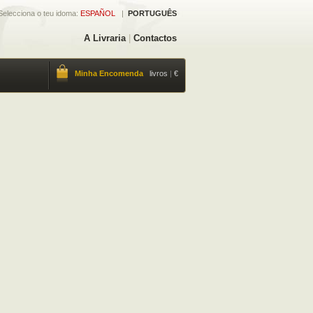
Selecciona o teu idoma:
ESPAÑOL
|
PORTUGUÊS
A Livraria
|
Contactos
Minha Encomenda
livros
|
€