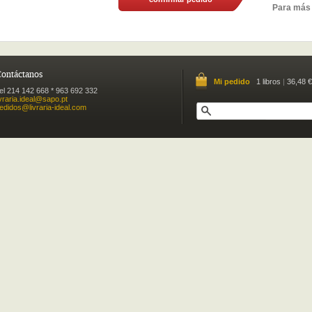
Para más
ontáctanos
Mi pedido
1 libros
|
36,48 €
el 214 142 668 * 963 692 332
ivraria.ideal@sapo.pt
edidos@livraria-ideal.com