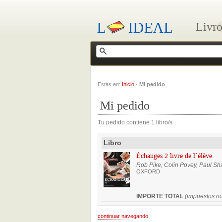
Livro
Estás en:
Inicio
·
Mi pedido
Mi pedido
Tu pedido contiene 1 libro/s
Libro
Échanges 2 livre de l´élève
Rob Pike, Colin Povey, Paul S
OXFORD
IMPORTE TOTAL
(impuestos no
continuar navegando