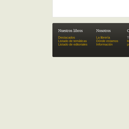
Nuestros libros
Nosotros
C
Destacados
La librería
T
Listado de temáticas
Dónde estamos
l
Listado de editoriales
Información
p