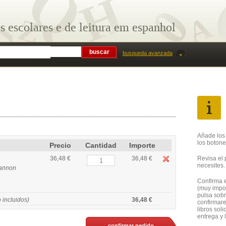
s escolares e de leitura em espanhol
busqueda avanzada
Añade los
los botone
Precio
Cantidad
Importe
Revisa el 
36,48 €
36,48 €
necesites.
hannon
Confirma e
(muy impor
pulsa sobr
 incluidos)
36,48 €
confirmare
libros sol
entrega y 
confirmar pedido