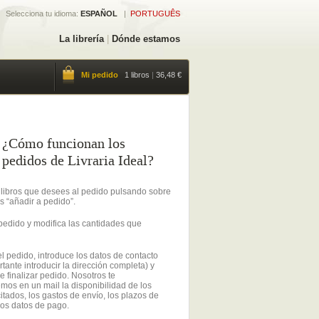
Selecciona tu idioma:
ESPAÑOL
|
PORTUGUÊS
La librería
|
Dónde estamos
Mi pedido
1 libros
|
36,48 €
¿Cómo funcionan los
pedidos de Livraria Ideal?
 libros que desees al pedido pulsando sobre
s “añadir a pedido”.
pedido y modifica las cantidades que
l pedido, introduce los datos de contacto
tante introducir la dirección completa) y
e finalizar pedido. Nosotros te
mos en un mail la disponibilidad de los
icitados, los gastos de envío, los plazos de
los datos de pago.