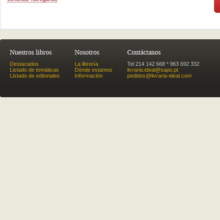
Nuestros libros
Nosotros
Contáctanos
Destacados
La librería
Tel 214 142 668 * 963 692 332
Listado de temáticas
Dónde estamos
livraria.ideal@sapo.pt
Listado de editoriales
Información
pedidos@livraria-ideal.com