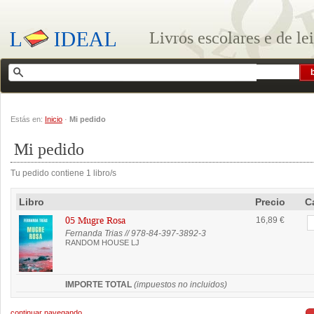
Livros escolares e de le
Estás en:
Inicio
·
Mi pedido
Mi pedido
Tu pedido contiene 1 libro/s
Libro
Precio
C
05 Mugre Rosa
16,89 €
Fernanda Trias // 978-84-397-3892-3
RANDOM HOUSE LJ
IMPORTE TOTAL
(impuestos no incluidos)
continuar navegando