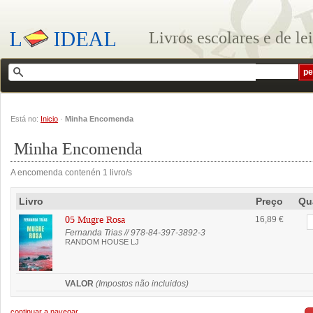
Livros escolares e de le
Está no:
Inicio
·
Minha Encomenda
Minha Encomenda
A encomenda contenén 1 livro/s
Livro
Preço
Qu
05 Mugre Rosa
16,89 €
Fernanda Trias // 978-84-397-3892-3
RANDOM HOUSE LJ
VALOR
(Impostos não incluidos)
continuar a navegar