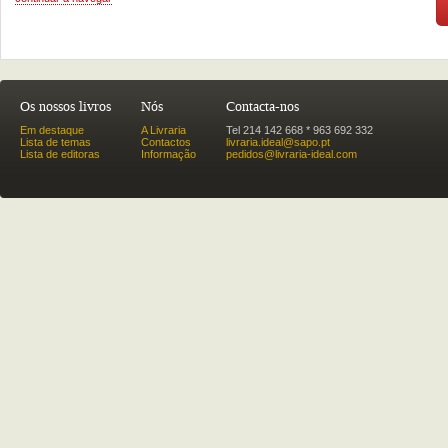
Os nossos livros
Nós
Contacta-nos
Em destaque
A Livraria
Tel 214 142 668 * 963 692 332
Lista de temas
Contactos
livraria.ideal@sapo.pt
Lista de editoras
Informação
pedidos@livraria-ideal.com