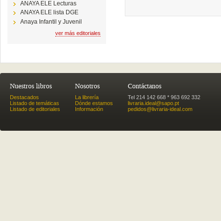
ANAYA ELE Lecturas
ANAYA ELE lista DGE
Anaya Infantil y Juvenil
ver más editoriales
Nuestros libros
Nosotros
Contáctanos
Destacados
La librería
Tel 214 142 668 * 963 692 332
Listado de temáticas
Dónde estamos
livraria.ideal@sapo.pt
Listado de editoriales
Información
pedidos@livraria-ideal.com