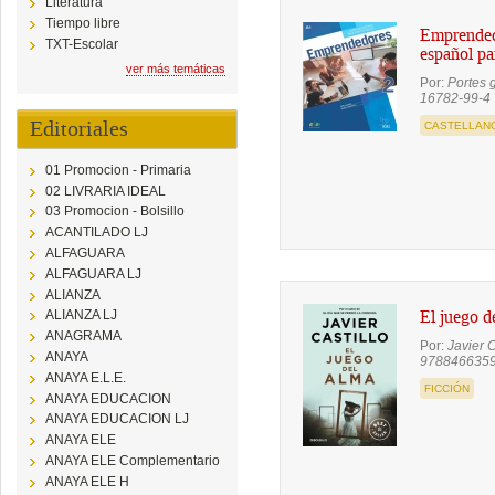
Literatura
Tiempo libre
Emprended
TXT-Escolar
español pa
ver más temáticas
Por:
Portes g
16782-99-4
Editoriales
CASTELLAN
01 Promocion - Primaria
02 LIVRARIA IDEAL
03 Promocion - Bolsillo
ACANTILADO LJ
ALFAGUARA
ALFAGUARA LJ
ALIANZA
ALIANZA LJ
El juego d
ANAGRAMA
Por:
Javier C
ANAYA
978846635
ANAYA E.L.E.
FICCIÓN
ANAYA EDUCACION
ANAYA EDUCACION LJ
ANAYA ELE
ANAYA ELE Complementario
ANAYA ELE H