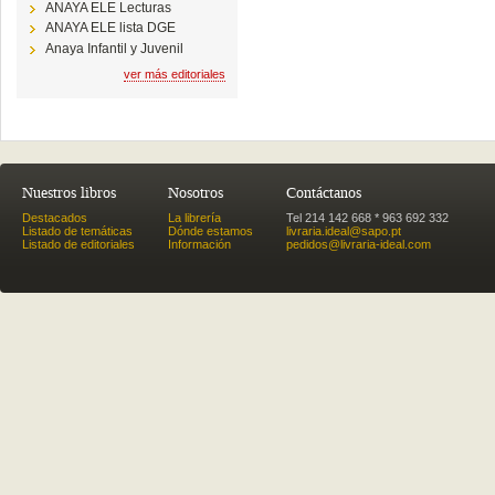
ANAYA ELE Lecturas
ANAYA ELE lista DGE
Anaya Infantil y Juvenil
ver más editoriales
Nuestros libros
Nosotros
Contáctanos
Destacados
La librería
Tel 214 142 668 * 963 692 332
Listado de temáticas
Dónde estamos
livraria.ideal@sapo.pt
Listado de editoriales
Información
pedidos@livraria-ideal.com