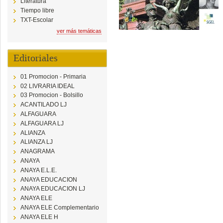
Literatura
Tiempo libre
TXT-Escolar
ver más temáticas
Editoriales
01 Promocion - Primaria
02 LIVRARIA IDEAL
03 Promocion - Bolsillo
ACANTILADO LJ
ALFAGUARA
ALFAGUARA LJ
ALIANZA
ALIANZA LJ
ANAGRAMA
ANAYA
ANAYA E.L.E.
ANAYA EDUCACION
ANAYA EDUCACION LJ
ANAYA ELE
ANAYA ELE Complementario
ANAYA ELE H