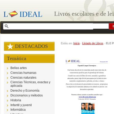
Livros escolares e de le
Estás en:
Inicio
·
Listado de Libros
·
ELE 
DESTACADOS
Temática
Bellas artes
Ciencias humanas
Ciencias naturales
Ciencias Técnicas, exactas y
aplicada
Derecho y Economía
Diccionarios y métodos
Historia
Infantil y juvenil
Informática