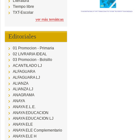
Literatura
Tiempo libre
TXT-Escolar
ver más temáticas
Editoriales
01 Promocion - Primaria
02 LIVRARIA IDEAL
03 Promocion - Bolsillo
ACANTILADO LJ
ALFAGUARA
ALFAGUARA LJ
ALIANZA
ALIANZA LJ
ANAGRAMA
ANAYA
ANAYA E.L.E.
ANAYA EDUCACION
ANAYA EDUCACION LJ
ANAYA ELE
ANAYA ELE Complementario
ANAYA ELE H