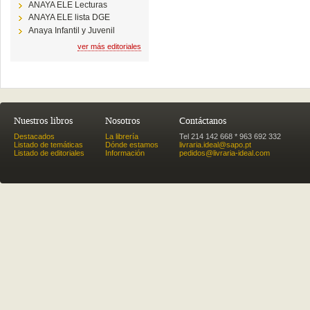
ANAYA ELE Lecturas
ANAYA ELE lista DGE
Anaya Infantil y Juvenil
ver más editoriales
Nuestros libros
Nosotros
Contáctanos
Destacados
La librería
Tel 214 142 668 * 963 692 332
Listado de temáticas
Dónde estamos
livraria.ideal@sapo.pt
Listado de editoriales
Información
pedidos@livraria-ideal.com