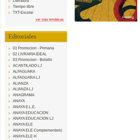
Literatura
Tiempo libre
TXT-Escolar
ver más temáticas
Editoriales
01 Promocion - Primaria
02 LIVRARIA IDEAL
03 Promocion - Bolsillo
ACANTILADO LJ
ALFAGUARA
ALFAGUARA LJ
ALIANZA
ALIANZA LJ
ANAGRAMA
ANAYA
ANAYA E.L.E.
ANAYA EDUCACION
ANAYA EDUCACION LJ
ANAYA ELE
ANAYA ELE Complementario
ANAYA ELE H