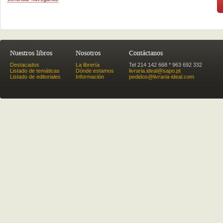
Nuestros libros
Nosotros
Contáctanos
Destacados
La librería
Tel 214 142 668 * 963 692 332
Listado de temáticas
Dónde estamos
livraria.ideal@sapo.pt
Listado de editoriales
Información
pedidos@livraria-ideal.com