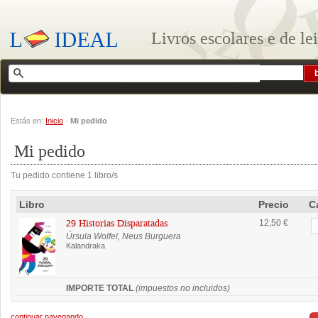
Livros escolares e de le
Estás en:
Inicio
·
Mi pedido
Mi pedido
Tu pedido contiene 1 libro/s
Libro
Precio
C
29 Historias Disparatadas
12,50 €
Úrsula Wolfel, Neus Burguera
Kalandraka
IMPORTE TOTAL
(impuestos no incluidos)
continuar navegando