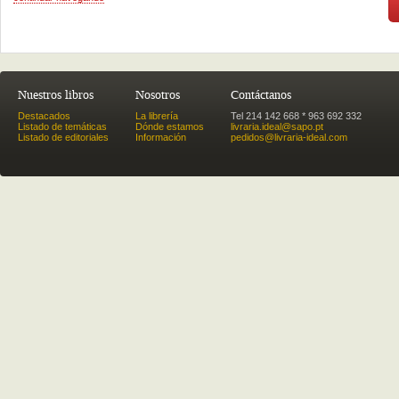
Nuestros libros
Nosotros
Contáctanos
Destacados
La librería
Tel 214 142 668 * 963 692 332
Listado de temáticas
Dónde estamos
livraria.ideal@sapo.pt
Listado de editoriales
Información
pedidos@livraria-ideal.com