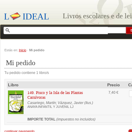
Livros escolares e de le
Estás en:
Inicio
·
Mi pedido
Mi pedido
Tu pedido contiene 1 libro/s
Libro
Precio
C
149. Pisco y la Isla de las Plantas
7,40 €
Carnívoras
Casariego, Martín; Vázquez, Javier (Ilus.)
ANAYA INFANTIL Y JUVENIL LJ
IMPORTE TOTAL
(impuestos no incluidos)
continuar navegando