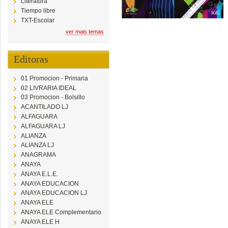
Literatura
Tiempo libre
TXT-Escolar
ver mais temas
Editoras
01 Promocion - Primaria
02 LIVRARIA IDEAL
03 Promocion - Bolsillo
ACANTILADO LJ
ALFAGUARA
ALFAGUARA LJ
ALIANZA
ALIANZA LJ
ANAGRAMA
ANAYA
ANAYA E.L.E.
ANAYA EDUCACION
ANAYA EDUCACION LJ
ANAYA ELE
ANAYA ELE Complementario
ANAYA ELE H