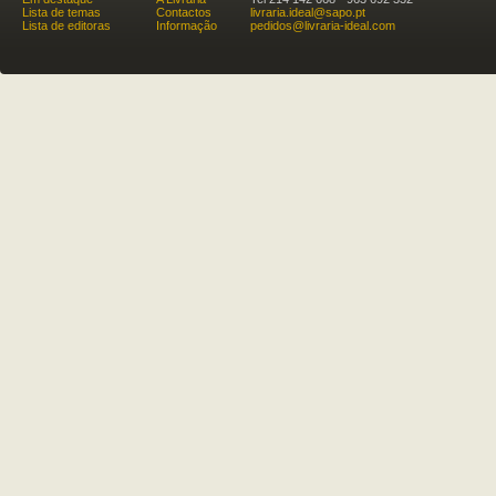
Lista de temas
Contactos
livraria.ideal@sapo.pt
Lista de editoras
Informação
pedidos@livraria-ideal.com