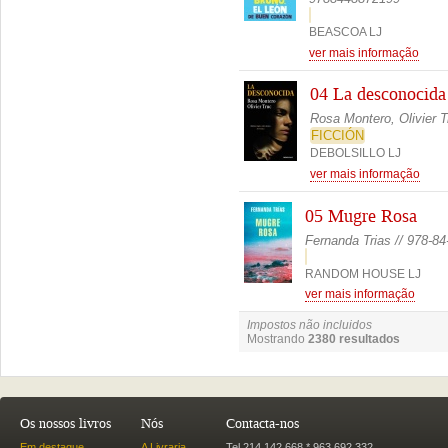
BEASCOA LJ
ver mais informação
04 La desconocida
Rosa Montero, Olivier 
FICCIÓN
DEBOLSILLO LJ
ver mais informação
05 Mugre Rosa
Fernanda Trias // 978-8
RANDOM HOUSE LJ
ver mais informação
Impostos não incluidos
Mostrando
2380 resultados
Os nossos livros
Nós
Contacta-nos
Em destaque
A Livraria
Tel 214 142 668 * 963 692 332