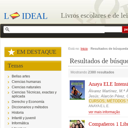
Livros escolares e de le
Está no:
Inicio
·
Resultados de búsqued
EM DESTAQUE
Resultados de búsqu
Temas
Mostrando
2380 resultados
Bellas artes
Ciencias humanas
Anaya ELE Intensi
Ciencias naturales
Álvarez Martínez, M.ª 
Ciencias Técnicas, exactas y
Jesús; Alarcón Pérez, C
aplicada
CURSOS, MÉTODOS 
Derecho y Economía
ANAYA E.L.E.
Diccionarios y métodos
ver mais informação
Historia
Infantil y juvenil
Informática
Compañeros 1 Libr