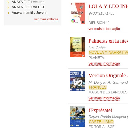
ANAYA ELE Lecturas
LOLA Y LEO IN
ANAYA ELE lista DGE
Anaya Infantil y Juvenil
9788411571753
ver mais editoras
DIFUSION LJ
ver mais informação
Palmeras en la nie
Luz Gabás
NOVELA Y NARRATIV
PLANETA
ver mais informação
Version Originale 2
M. Denyer, A. Garmendia
FRANCÉS
MAISON DES LANGUES
ver mais informação
!Exprésate!
Reyes Rodán Melgosa y
CASTELLANO
EDITORIAL SGEL