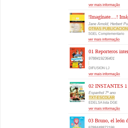
ver mais informação
!Imagínate....! Im
Jane Arnold; Herbert P
OTRAS PUBLICACION
SGEL Complementario
ver mais informação
01 Reporteros int
9788419236401
DIFUSION LJ
ver mais informação
02 INSTANTES 1 L
Espanhol 7º ano
TXT-ESCOLAR
EDELSA lista DGE
ver mais informação
03 Bruno, el león 
9788448872199