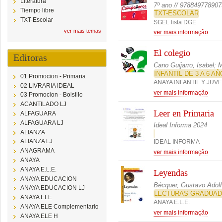
Literatura
7º ano // 978849778907
Tiempo libre
TXT-ESCOLAR
TXT-Escolar
SGEL lista DGE
ver mais temas
ver mais informação
El colegio
Editoras
Cano Guijarro, Isabel; M
INFANTIL DE 3 A 6 A
01 Promocion - Primaria
ANAYA INFANTIL Y JUVE
02 LIVRARIA IDEAL
ver mais informação
03 Promocion - Bolsillo
ACANTILADO LJ
Leer en Primaria
ALFAGUARA
ALFAGUARA LJ
Ideal Informa 2024
ALIANZA
ALIANZA LJ
IDEAL INFORMA
ANAGRAMA
ver mais informação
ANAYA
ANAYA E.L.E.
Leyendas
ANAYA EDUCACION
Bécquer, Gustavo Adol
ANAYA EDUCACION LJ
LECTURAS GRADUA
ANAYA ELE
ANAYA E.L.E.
ANAYA ELE Complementario
ver mais informação
ANAYA ELE H