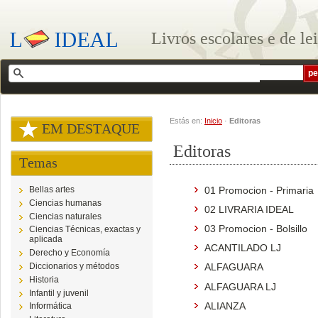
Livros escolares e de le
Estás en:
Inicio
·
Editoras
EM DESTAQUE
Editoras
Temas
01 Promocion - Primaria
Bellas artes
Ciencias humanas
02 LIVRARIA IDEAL
Ciencias naturales
03 Promocion - Bolsillo
Ciencias Técnicas, exactas y
aplicada
ACANTILADO LJ
Derecho y Economía
Diccionarios y métodos
ALFAGUARA
Historia
ALFAGUARA LJ
Infantil y juvenil
ALIANZA
Informática