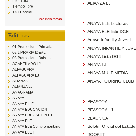
Literatura
ALIANZA LJ
Tiempo libre
TXT-Escolar
ver mais temas
ANAYA ELE Lecturas
ANAYA ELE lista DGE
Editoras
Anaya Infantil y Juvenil
01 Promocion - Primaria
ANAYA INFANTIL Y JUVE
02 LIVRARIA IDEAL
ANAYA Lista DGE
03 Promocion - Bolsillo
ACANTILADO LJ
ANAYA LJ
ALFAGUARA
ANAYA MULTIMEDIA
ALFAGUARA LJ
ANAYA TOURING CLUB
ALIANZA
ALIANZA LJ
ANAGRAMA
ANAYA
BEASCOA
ANAYA E.L.E.
ANAYA EDUCACION
BEASCOA LJ
ANAYA EDUCACION LJ
BLACK CAT
ANAYA ELE
Boletín Oficial del Estado
ANAYA ELE Complementario
ANAYA ELE H
BOOKET