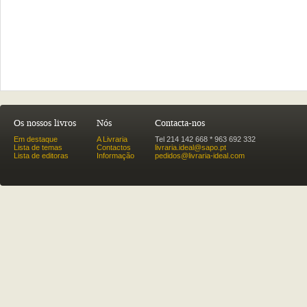
Os nossos livros
Nós
Contacta-nos
Em destaque
A Livraria
Tel 214 142 668 * 963 692 332
Lista de temas
Contactos
livraria.ideal@sapo.pt
Lista de editoras
Informação
pedidos@livraria-ideal.com